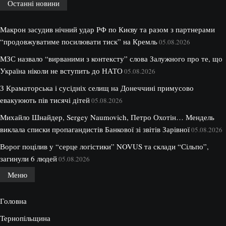
Останні новини
Макрон засудив нічний удар РФ по Києву та разом з партнерами
“продовжуватиме посилювати тиск” на Кремль
05.08.2026
МЗС назвало “вирваними з контексту” слова Залужного про те, що
Україна ніколи не вступить до НАТО
05.08.2026
З Краматорська і сусідніх селищ на Донеччині примусово
евакуюють пів тисячі дітей
05.08.2026
Михайло Шнайдер, Sergey Naumovich, Петро Охотін… Мендель
виклала списки пропагандистів Банкової зі звітів Зарівної
05.08.2026
Ворог поцілив у “серце логістики” NOVUS та склади “Сільпо”,
загинули 6 людей
05.08.2026
Меню
Головна
Тернопільщина