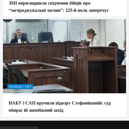
ЗМІ оприлюднили свідчення бійців про
“загороджувальні загони”: 225-й полк заперечує
УКРАЇНА І СВІТ
НАБУ і САП вручили підозру Стефанішиній: суд
обирає їй запобіжний захід