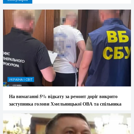
УКРАЇНА І СВІТ
На вимаганні 5% відкату за ремонт доріг викрито
заступника голови Хмельницької ОВА та спільника