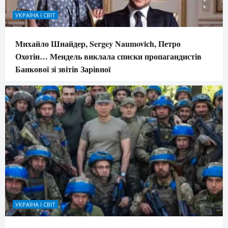
УКРАЇНА І СВІТ
Михайло Шнайдер, Sergey Naumovich, Петро
Охотін… Мендель виклала списки пропагандистів
Банкової зі звітів Зарівної
УКРАЇНА І СВІТ