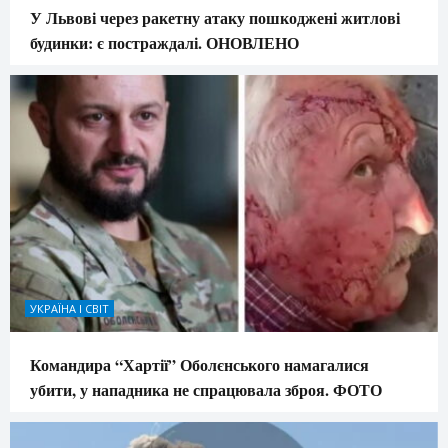
У Львові через ракетну атаку пошкоджені житлові
будинки: є постраждалі. ОНОВЛЕНО
УКРАЇНА І СВІТ
Командира “Хартії” Оболєнського намагалися
убити, у нападника не спрацювала зброя. ФОТО