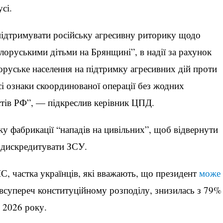
сі.
підтримувати російську агресивну риторику щодо
ілоруськими дітьми на Брянщині”, в надії за рахунок
лоруське населення на підтримку агресивних дій проти
сі ознаки скоординованої операції без жодних
стів РФ”, — підкреслив керівник ЦПД.
у фабрикації “нападів на цивільних”, щоб відвернути
а дискредитувати ЗСУ.
, частка українців, які вважають, що президент
може
 всупереч конституційному розподілу, знизилась з 79%
 2026 року.