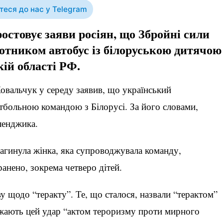
еся до нас у Telegram
остовує заяви росіян, що Збройні сили
лотником автобус із білоруською дитячою
ій області РФ.
Ковальчук у середу заявив, що український
утбольною командою з Білорусі. За його словами,
ленджика.
загинула жінка, яка супроводжувала команду,
анено, зокрема четверо дітей.
у щодо “теракту”. Те, що сталося, назвали “терактом”
ажають цей удар “актом тероризму проти мирного