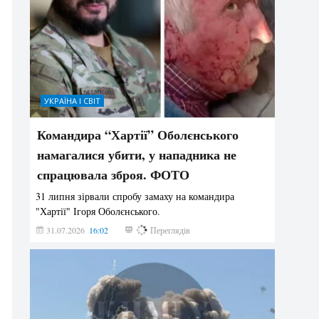
УКРАЇНА І СВІТ
Командира “Хартії” Оболєнського
намагалися убити, у нападника не
спрацювала зброя. ФОТО
31 липня зірвали спробу замаху на командира
"Хартії" Ігоря Оболєнського.
31.07.2026
16:02
197
Переглядів