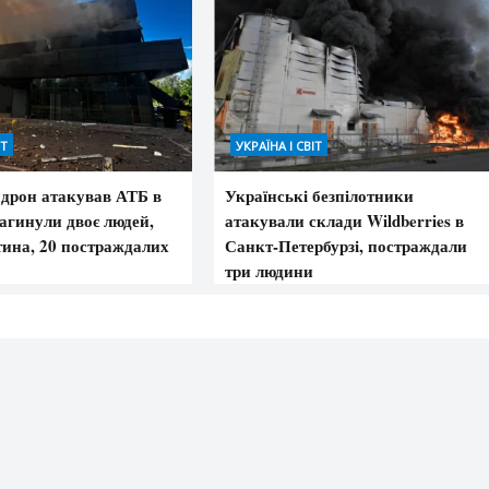
ІТ
УКРАЇНА І СВІТ
 дрон атакував АТБ в
Українські безпілотники
загинули двоє людей,
атакували склади Wildberries в
тина, 20 постраждалих
Санкт-Петербурзі, постраждали
три людини