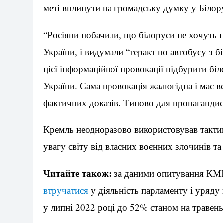
меті вплинути на громадську думку у Білору
“Росіяни побачили, що білоруси не хочуть 
України, і видумали “теракт по автобусу з б
цієї інформаційної провокації підбурити бі
України. Сама провокація жалюгідна і має в
фактичних доказів. Типово для пропаганди
Кремль неодноразово використовував тактик
увагу світу від власних воєнних злочинів т
Читайте також:
за даними опитування КМІС
втручатися
у діяльність парламенту і уряду
у липні 2022 році до 52% станом на травень