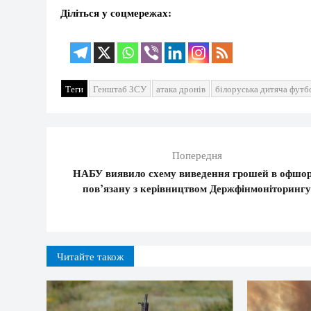
Діліться у соцмережах:
Теги
Генштаб ЗСУ
атака дронів
білоруська дитяча футб
Попередня
НАБУ виявило схему виведення грошей в офшор
пов’язану з керівництвом Держфінмоніторинг
Читайте також