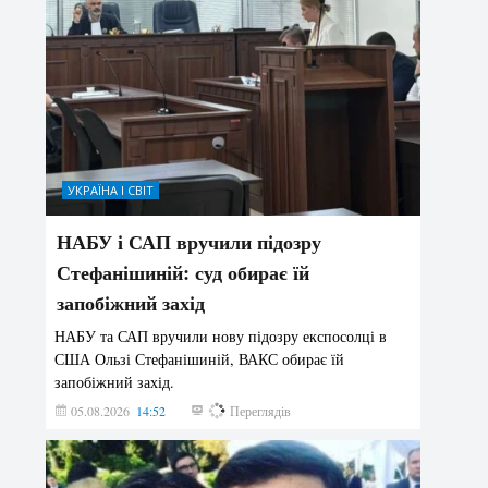
УКРАЇНА І СВІТ
НАБУ і САП вручили підозру
Стефанішиній: суд обирає їй
запобіжний захід
НАБУ та САП вручили нову підозру експосолці в
США Ользі Стефанішиній, ВАКС обирає їй
запобіжний захід.
05.08.2026
14:52
146
Переглядів