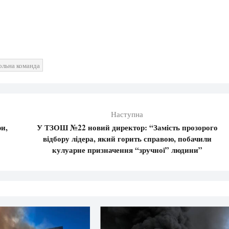
ольна команда
Наступна
и,
У ТЗОШ №22 новий директор: “Замість прозорого
у
відбору лідера, який горить справою, побачили
кулуарне призначення “зручної” людини”