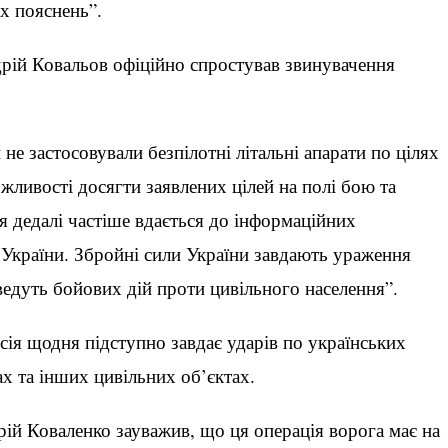
х пояснень”.
ій Ковальов офіційно спростував звинувачення
не застосовували безпілотні літальні апарати по цілях
ожливості досягти заявлених цілей на полі бою та
я дедалі частіше вдається до інформаційних
 України. Збройні сили України завдають ураження
ведуть бойових дій проти цивільного населення”.
сія щодня підступно завдає ударів по українських
ах та інших цивільних об’єктах.
ій Коваленко зауважив, що ця операція ворога має на