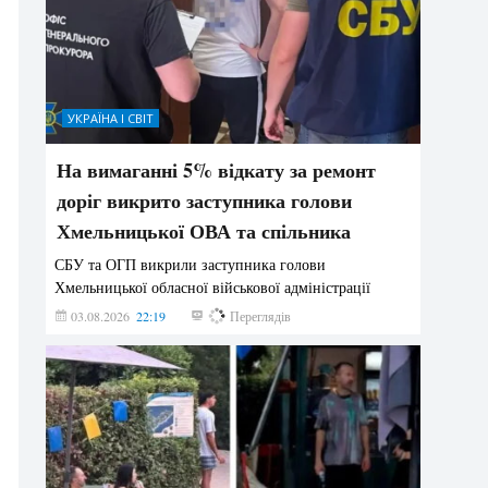
УКРАЇНА І СВІТ
На вимаганні 5% відкату за ремонт
доріг викрито заступника голови
Хмельницької ОВА та спільника
СБУ та ОГП викрили заступника голови
Хмельницької обласної військової адміністрації
03.08.2026
22:19
853
Переглядів