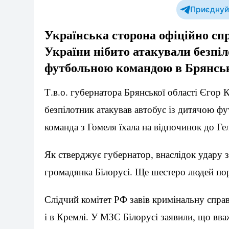
Приєднуйт
Українська сторона офіційно спр
України нібито атакували безпі
футбольною командою в Брянськ
Т.в.о. губернатора Брянської області Єгор 
безпілотник атакував автобус із дитячою ф
команда з Гомеля їхала на відпочинок до Ге
Як стверджує губернатор, внаслідок удару 
громадянка Білорусі. Ще шестеро людей пор
Слідчий комітет РФ завів кримінальну справ
і в Кремлі. У МЗС Білорусі заявили, що вв