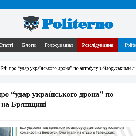
Politerno
Статті
Блоги
Голосування
Розслідування
Poli
 РФ про “удар українського дрона” по автобусу з білоруськими д
ро “удар українського дрона” по
и на Брянщині