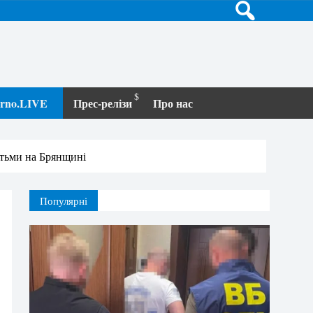
terno.LIVE
Прес-релізи
Про нас
ітьми на Брянщині
Популярні