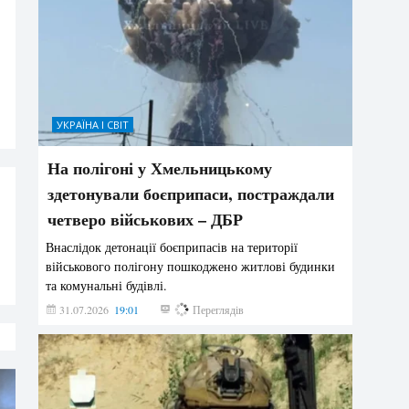
УКРАЇНА І СВІТ
На полігоні у Хмельницькому
здетонували боєприпаси, постраждали
четверо військових – ДБР
Внаслідок детонації боєприпасів на території
військового полігону пошкоджено житлові будинки
та комунальні будівлі.
31.07.2026
19:01
189
Переглядів