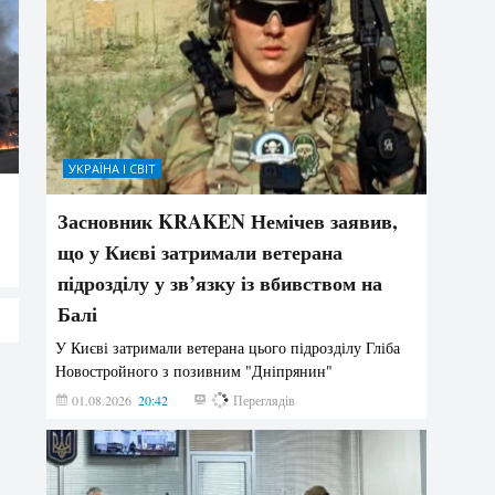
УКРАЇНА І СВІТ
Засновник KRAKEN Немічев заявив,
що у Києві затримали ветерана
підрозділу у зв’язку із вбивством на
Балі
У Києві затримали ветерана цього підрозділу Гліба
Новостройного з позивним "Дніпрянин"
01.08.2026
20:42
181
Переглядів