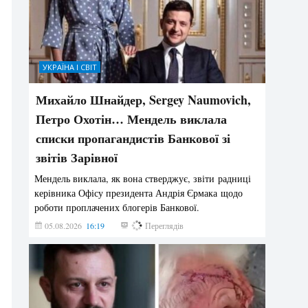
УКРАЇНА І СВІТ
Михайло Шнайдер, Sergey Naumovich,
Петро Охотін… Мендель виклала
списки пропагандистів Банкової зі
звітів Зарівної
Мендель виклала, як вона стверджує, звіти радниці
керівника Офісу президента Андрія Єрмака щодо
роботи проплачених блогерів Банкової.
05.08.2026
16:19
203
Переглядів