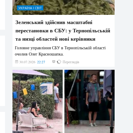
УКРАЇНА І СВІТ
Зеленський здійснив масштабні
перестановки в СБУ: у Тернопільській
та низці областей нові керівники
Головне управління СБУ в Тернопільській області
очолив Олег Красношапка.
30.07.2026
22:27
615
Переглядів