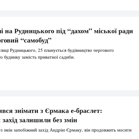
і на Рудницького під “дахом” міської ради
рговий “самобуд”
улиці Рудницького, 25 планується будівництво чергового
о будинку замість приватної садиби.
ився знімати з Єрмака е-браслет:
 захід залишили без змін
 змін запобіжний захід Андрію Єрмаку, він продовжить носити