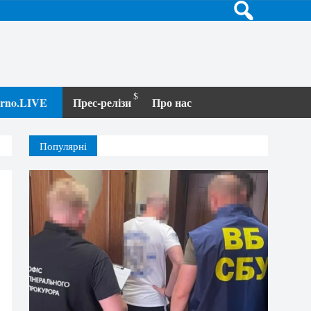
terno.LIVE
Прес-релізи
Про нас
Популярні