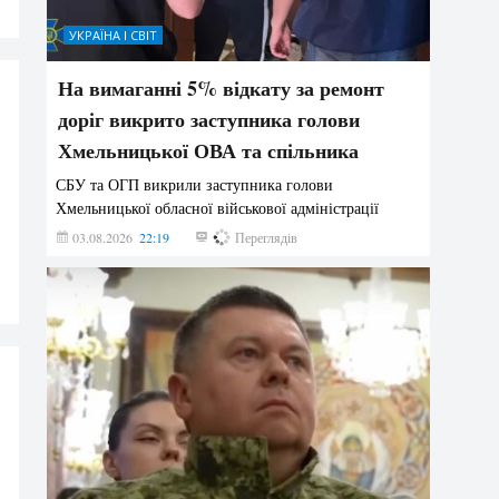
УКРАЇНА І СВІТ
На вимаганні 5% відкату за ремонт
доріг викрито заступника голови
Хмельницької ОВА та спільника
СБУ та ОГП викрили заступника голови
Хмельницької обласної військової адміністрації
03.08.2026
22:19
829
Переглядів