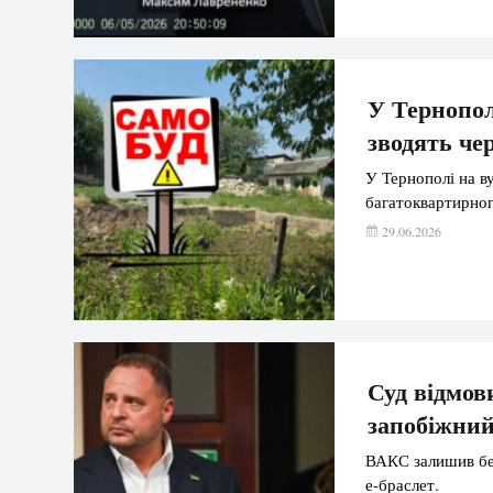
У Тернопол
зводять че
У Тернополі на в
багатоквартирног
29.06.2026
Суд відмов
запобіжний
ВАКС залишив без
е-браслет.