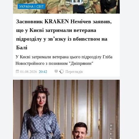
УКРАЇНА І СВІТ
Засновник KRAKEN Немічев заявив,
що у Києві затримали ветерана
підрозділу у зв’язку із вбивством на
Балі
У Києві затримали ветерана цього підрозділу Гліба
Новостройного з позивним "Дніпрянин"
01.08.2026
20:42
166
Переглядів