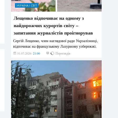
УКРАЇНА І СВІТ
Лещенко відпочиває на одному з
найдорожчих курортів світу –
запитання журналістів проігнорував
Сергій Лещенко, член наглядової ради Укрзалізниці,
відпочиває на французькому Лазурному узбережжі.
31.07.2026
21:00
194
Переглядів