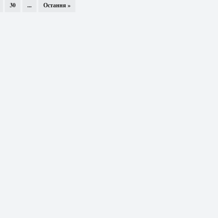
30
...
Остання »