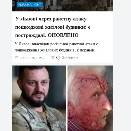
УКРАЇНА І СВІТ
У Львові через ракетну атаку
пошкоджені житлові будинки: є
постраждалі. ОНОВЛЕНО
У Львові внаслідок російської ракетної атаки є
пошкодження житлових будинків, є поранені.
30.07.2026
07:17
179
Переглядів