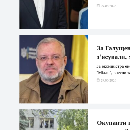
29.06.2026
За Галущен
з’ясували, 
За ексміністра е
"Мідас", внесли з
29.06.2026
Окупанти в