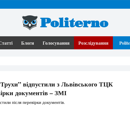
Politerno
Статті
Блоги
Голосування
Розслідування
Poli
Трухи” відпустили з Львівського ТЦК
вірки документів – ЗМІ
стили після перевірки документів.