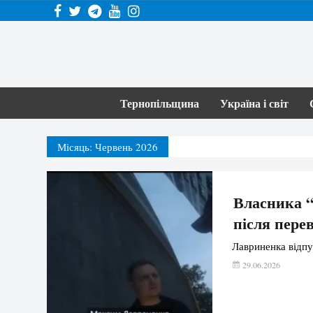
Тернопільщина
Україна і світ
Місяць:
Червень 2026
Власника “
після пере
Лавриненка відпу
29.06.2026