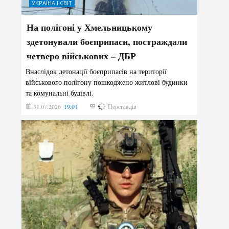
УКРАЇНА І СВІТ
На полігоні у Хмельницькому
здетонували боєприпаси, постраждали
четверо військових – ДБР
Внаслідок детонації боєприпасів на території
військового полігону пошкоджено житлові будинки
та комунальні будівлі.
31.07.2026
19:01
175
Переглядів