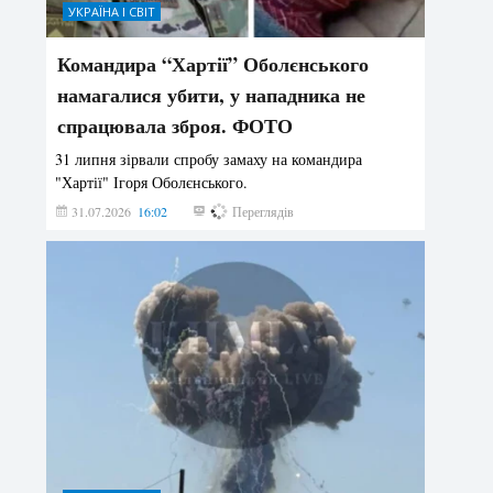
УКРАЇНА І СВІТ
Командира “Хартії” Оболєнського
намагалися убити, у нападника не
спрацювала зброя. ФОТО
31 липня зірвали спробу замаху на командира
"Хартії" Ігоря Оболєнського.
31.07.2026
16:02
178
Переглядів