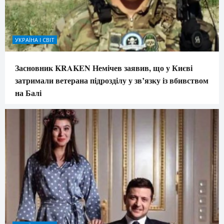
УКРАЇНА І СВІТ
Засновник KRAKEN Немічев заявив, що у Києві
затримали ветерана підрозділу у зв’язку із вбивством
на Балі