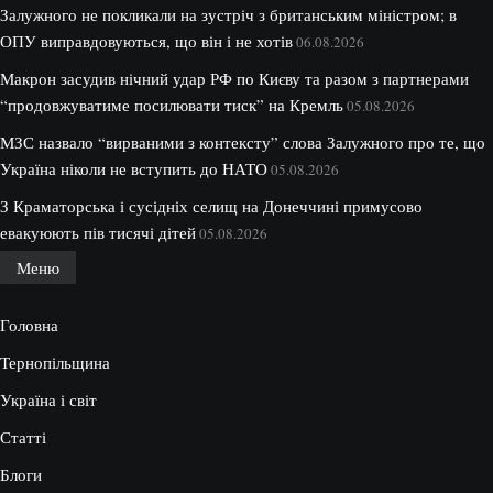
Залужного не покликали на зустріч з британським міністром; в
ОПУ виправдовуються, що він і не хотів
06.08.2026
Макрон засудив нічний удар РФ по Києву та разом з партнерами
“продовжуватиме посилювати тиск” на Кремль
05.08.2026
МЗС назвало “вирваними з контексту” слова Залужного про те, що
Україна ніколи не вступить до НАТО
05.08.2026
З Краматорська і сусідніх селищ на Донеччині примусово
евакуюють пів тисячі дітей
05.08.2026
Меню
Головна
Тернопільщина
Україна і світ
Статті
Блоги