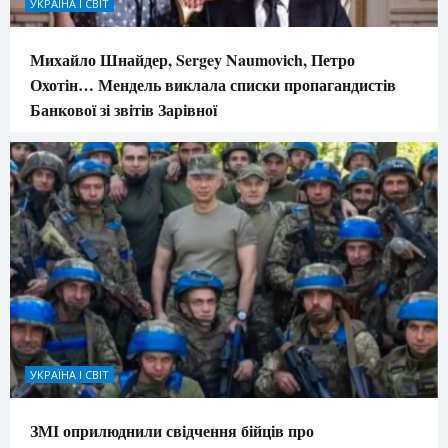
УКРАЇНА І СВІТ
Михайло Шнайдер, Sergey Naumovich, Петро
Охотін… Мендель виклала списки пропагандистів
Банкової зі звітів Зарівної
УКРАЇНА І СВІТ
ЗМІ оприлюднили свідчення бійців про