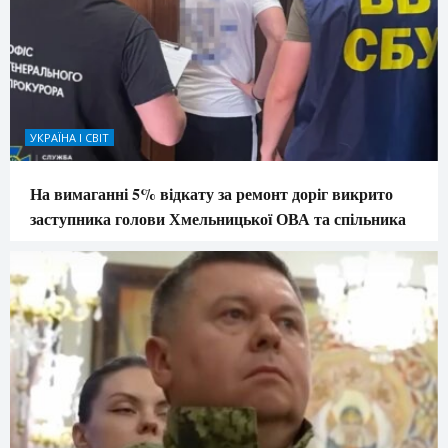
УКРАЇНА І СВІТ
На вимаганні 5% відкату за ремонт доріг викрито
заступника голови Хмельницької ОВА та спільника