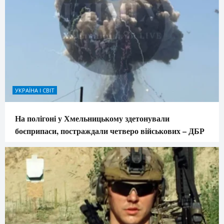
УКРАЇНА І СВІТ
На полігоні у Хмельницькому здетонували
боєприпаси, постраждали четверо військових – ДБР