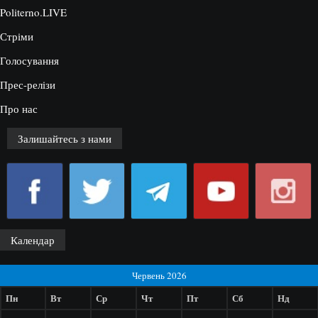
Politerno.LIVE
Стріми
Голосування
Прес-релізи
Про нас
Залишайтесь з нами
Календар
Червень 2026
Пн
Вт
Ср
Чт
Пт
Сб
Нд