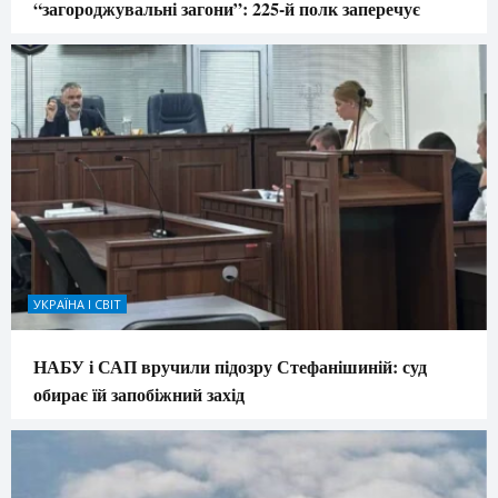
“загороджувальні загони”: 225-й полк заперечує
УКРАЇНА І СВІТ
НАБУ і САП вручили підозру Стефанішиній: суд
обирає їй запобіжний захід