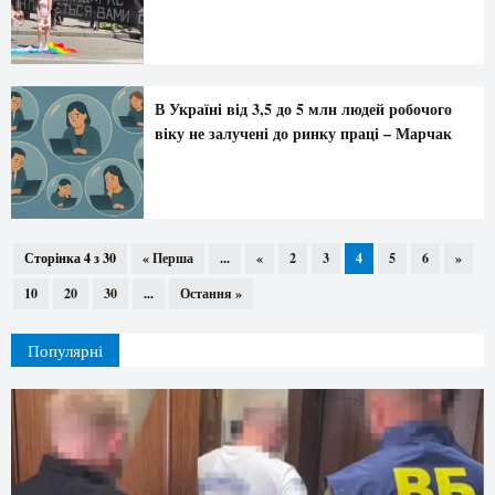
В Україні від 3,5 до 5 млн людей робочого
віку не залучені до ринку праці – Марчак
Сторінка 4 з 30
« Перша
...
«
2
3
4
5
6
»
10
20
30
...
Остання »
Популярні