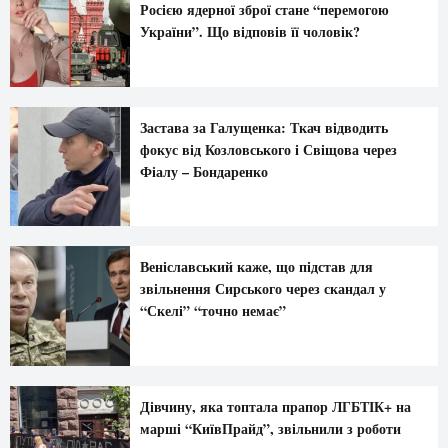
Росією ядерної зброї стане “перемогою
України”. Що відповів її чоловік?
Застава за Галущенка: Ткач відводить
фокус від Козловського і Свіщова через
Фіалу – Бондаренко
Веніславський каже, що підстав для
звільнення Сирського через скандал у
“Скелі” “точно немає”
Дівчину, яка топтала прапор ЛГБТІК+ на
марші “КиївПрайд”, звільнили з роботи