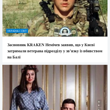
УКРАЇНА І СВІТ
Засновник KRAKEN Немічев заявив, що у Києві
затримали ветерана підрозділу у зв’язку із вбивством
на Балі