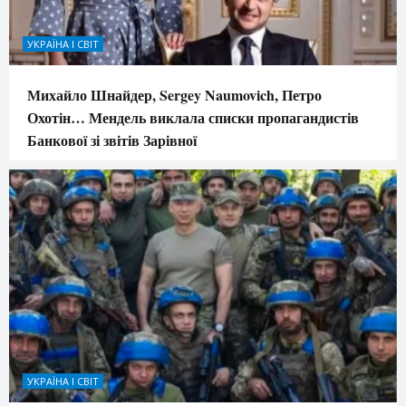
УКРАЇНА І СВІТ
Михайло Шнайдер, Sergey Naumovich, Петро
Охотін… Мендель виклала списки пропагандистів
Банкової зі звітів Зарівної
УКРАЇНА І СВІТ