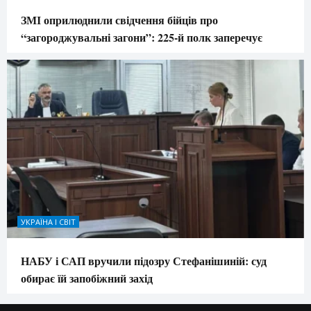
ЗМІ оприлюднили свідчення бійців про
“загороджувальні загони”: 225-й полк заперечує
УКРАЇНА І СВІТ
НАБУ і САП вручили підозру Стефанішиній: суд
обирає їй запобіжний захід