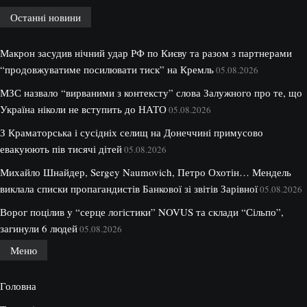
Останні новини
Макрон засудив нічний удар РФ по Києву та разом з партнерами
“продовжуватиме посилювати тиск” на Кремль
05.08.2026
МЗС назвало “вирваними з контексту” слова Залужного про те, що
Україна ніколи не вступить до НАТО
05.08.2026
З Краматорська і сусідніх селищ на Донеччині примусово
евакуюють пів тисячі дітей
05.08.2026
Михайло Шнайдер, Sergey Naumovich, Петро Охотін… Мендель
виклала списки пропагандистів Банкової зі звітів Зарівної
05.08.2026
Ворог поцілив у “серце логістики” NOVUS та склади “Сільпо”,
загинули 6 людей
05.08.2026
Меню
Головна