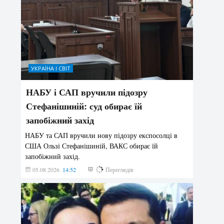
УКРАЇНА І СВІТ
НАБУ і САП вручили підозру
Стефанішиній: суд обирає їй
запобіжний захід
НАБУ та САП вручили нову підозру експосолці в
США Ользі Стефанішиній, ВАКС обирає їй
запобіжний захід.
05.08.2026
14:52
161
Переглядів