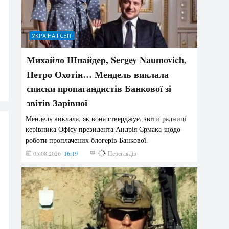
УКРАЇНА І СВІТ
Михайло Шнайдер, Sergey Naumovich,
Петро Охотін… Мендель виклала
списки пропагандистів Банкової зі
звітів Зарівної
Мендель виклала, як вона стверджує, звіти радниці
керівника Офісу президента Андрія Єрмака щодо
роботи проплачених блогерів Банкової.
05.08.2026
16:19
236
Переглядів