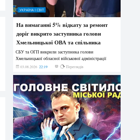
УКРАЇНА І СВІТ
На вимаганні 5% відкату за ремонт
доріг викрито заступника голови
Хмельницької ОВА та спільника
СБУ та ОГП викрили заступника голови
Хмельницької обласної військової адміністрації
03.08.2026
22:19
876
Переглядів