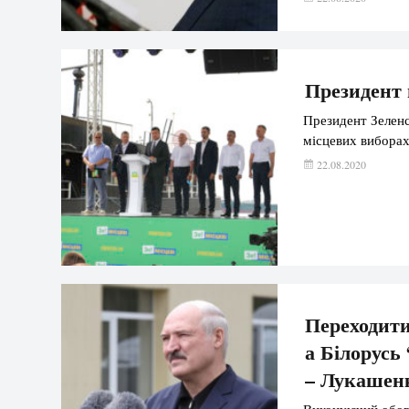
Президент н
Президент Зеленс
місцевих виборах
22.08.2020
Переходити
а Білорусь
– Лукашен
Виконуючий обов’