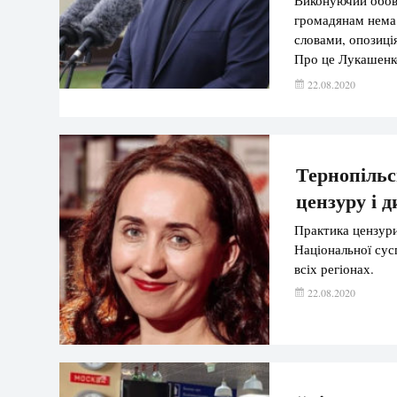
громадянам нема 
словами, опозиці
Про це Лукашенко
цитує Інтерфакс-
22.08.2020
розмовляють біло
Тернопільс
цензуру і 
Практика цензури
Національної сус
всіх регіонах.
22.08.2020