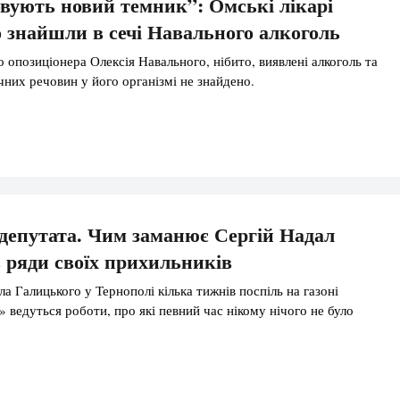
вують новий темник”: Омські лікарі
 знайшли в сечі Навального алкоголь
о опозиціонера Олексія Навального, нібито, виявлені алкоголь та
чних речовин у його організмі не знайдено.
депутата. Чим заманює Сергій Надал
в ряди своїх прихильників
а Галицького у Тернополі кілька тижнів поспіль на газоні
 ведуться роботи, про які певний час нікому нічого не було