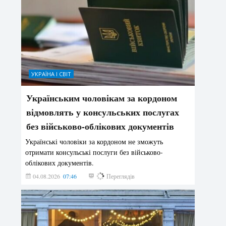
УКРАЇНА І СВІТ
Українським чоловікам за кордоном
відмовлять у консульських послугах
без військово-облікових документів
Українські чоловіки за кордоном не зможуть
отримати консульські послуги без військово-
облікових документів.
04.08.2026
07:46
152
Переглядів