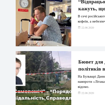
“Відпрацьо
кажуть, що
В сечі російськог
кофеїн, а небезпе
22.08.2020
Бювет для 
політиків 
На Бульварі Данил
навпроти «Літака»
відомо.
22.08.2020