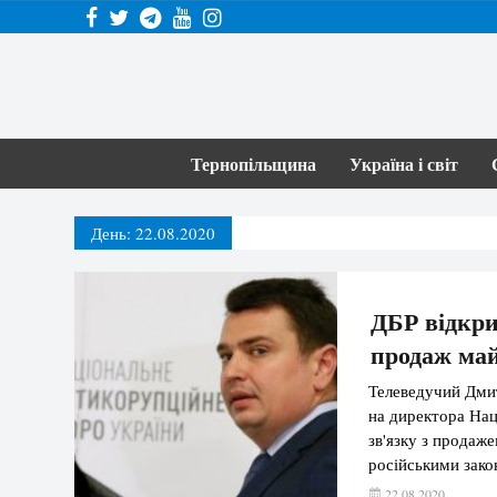
Тернопільщина
Україна і світ
День:
22.08.2020
ДБР відкри
продаж май
Телеведучий Дмит
на директора На
зв'язку з продаж
російськими зако
22.08.2020