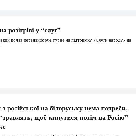
а розігріві у “слуг”
ький почав передвиборче турне на підтримку «Слуги народу» на
.
 з російської на білоруську нема потреби,
 “травлять, щоб кинутися потім на Росію”
ко
язки президента Білорусі Олександр Лукашенко вважає, що