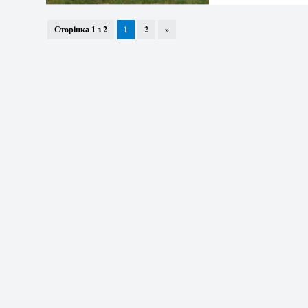
Сторінка 1 з 2
1
2
»