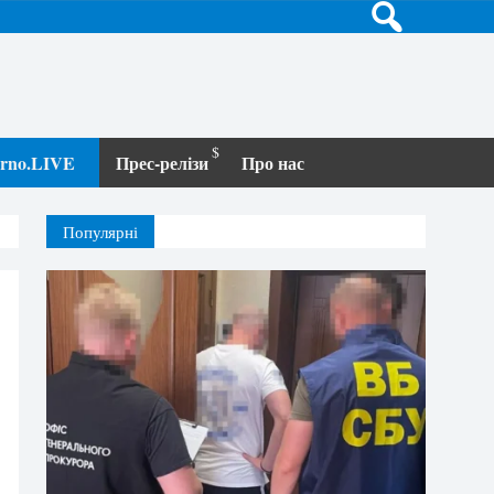
terno.LIVE
Прес-релізи
Про нас
Популярні