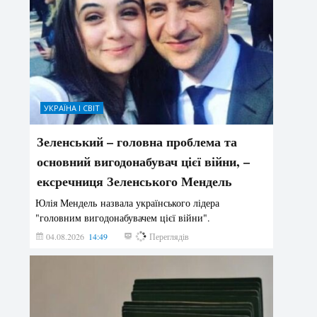
УКРАЇНА І СВІТ
Зеленський – головна проблема та
основний вигодонабувач цієї війни, –
ексречниця Зеленського Мендель
Юлія Мендель назвала українського лідера
"головним вигодонабувачем цієї війни".
04.08.2026
14:49
161
Переглядів