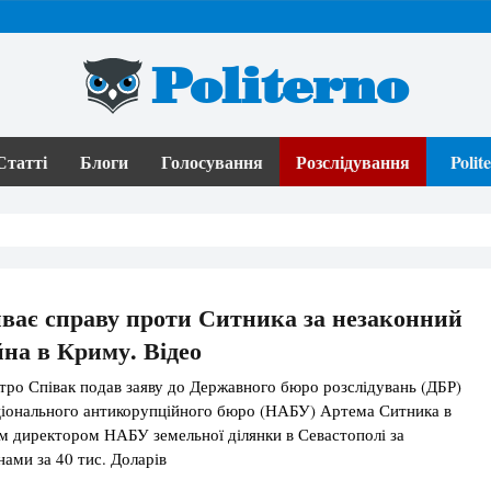
Politerno
Статті
Блоги
Голосування
Розслідування
Poli
ває справу проти Ситника за незаконний
на в Криму. Відео
ро Співак подав заяву до Державного бюро розслідувань (ДБР)
ціонального антикорупційного бюро (НАБУ) Артема Ситника в
ем директором НАБУ земельної ділянки в Севастополі за
нами за 40 тис. Доларів