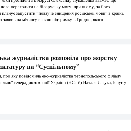
чого переходити на білоруську мову, при цьому, за його
я планує запустити “повзуче знищення російської мови” в країні.
 заявив на мітингу в свою підтримку в Гродно, якого
Захід. “В цьому прекрасному (Гродненському – ред.) регіоні люди
руською, російською, польською, литовською, […]
ька журналістка розповіла про жорстку
диктатуру на “Суспільному”
, про яку повідомила екс-журналістка тернопольського філіалу
пільної телерадиокомпанії України (НСТУ) Наталя Лазука, існує у