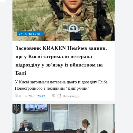
УКРАЇНА І СВІТ
Засновник KRAKEN Немічев заявив,
що у Києві затримали ветерана
підрозділу у зв’язку із вбивством на
Балі
У Києві затримали ветерана цього підрозділу Гліба
Новостройного з позивним "Дніпрянин"
01.08.2026
20:42
200
Переглядів