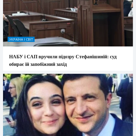
УКРАЇНА І СВІТ
НАБУ і САП вручили підозру Стефанішиній: суд
обирає їй запобіжний захід