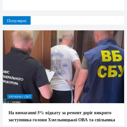
Популярні
УКРАЇНА І СВІТ
На вимаганні 5% відкату за ремонт доріг викрито
заступника голови Хмельницької ОВА та спільника