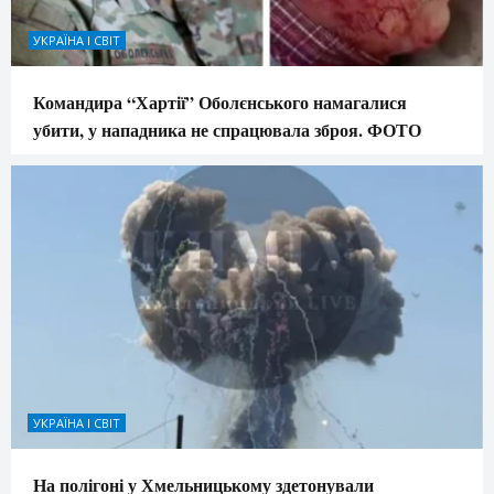
УКРАЇНА І СВІТ
Командира “Хартії” Оболєнського намагалися
убити, у нападника не спрацювала зброя. ФОТО
УКРАЇНА І СВІТ
На полігоні у Хмельницькому здетонували