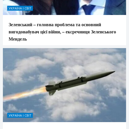
УКРАЇНА І СВІТ
Зеленський – головна проблема та основний
вигодонабувач цієї війни, – ексречниця Зеленського
Мендель
УКРАЇНА І СВІТ