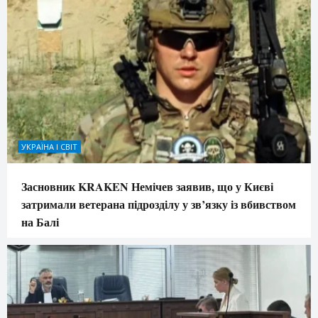
УКРАЇНА І СВІТ
Засновник KRAKEN Немічев заявив, що у Києві
затримали ветерана підрозділу у зв’язку із вбивством
на Балі