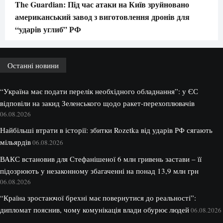
The Guardian: Під час атаки на Київ зруйновано
американський завод з виготовлення дронів для
“ударів углиб” РФ
Останні новини
“Україна має подати перелік необхідного обладнання”: у ЄС
відповіли на закид Зеленського щодо ракет-перехоплювачів
06.08.2026
Найбільші втрати в історії: збитки Rozetka від ударів РФ сягають
мільярдів
06.08.2026
ВАКС встановив для Стефанішеної 6 млн гривень застави – її
підозрюють у незаконному збагаченні на понад 13,9 млн грн
06.08.2026
“Країна зростаючої брехні має повернутися до реальності”:
дипломат пояснив, чому комунікація влади обурює людей
06.08.2026