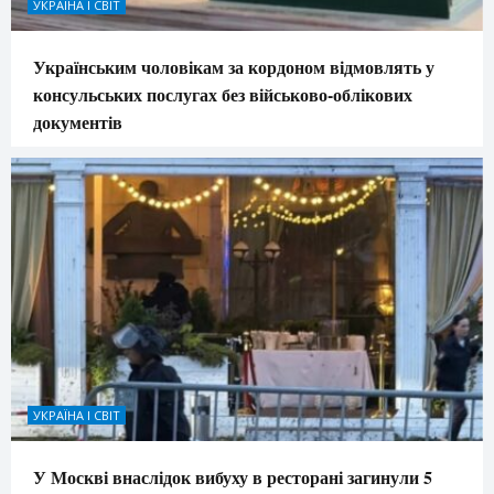
УКРАЇНА І СВІТ
Українським чоловікам за кордоном відмовлять у
консульських послугах без військово-облікових
документів
УКРАЇНА І СВІТ
У Москві внаслідок вибуху в ресторані загинули 5