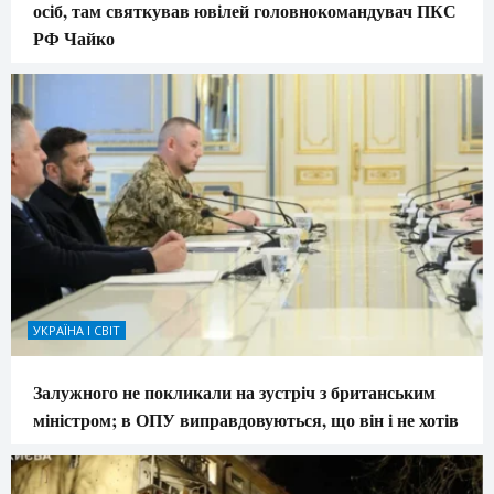
осіб, там святкував ювілей головнокомандувач ПКС
РФ Чайко
УКРАЇНА І СВІТ
Залужного не покликали на зустріч з британським
міністром; в ОПУ виправдовуються, що він і не хотів