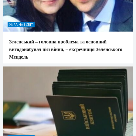
УКРАЇНА І СВІТ
Зеленський – головна проблема та основний
вигодонабувач цієї війни, – ексречниця Зеленського
Мендель