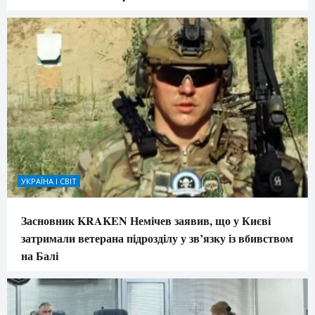
УКРАЇНА І СВІТ
Засновник KRAKEN Немічев заявив, що у Києві
затримали ветерана підрозділу у зв’язку із вбивством
на Балі