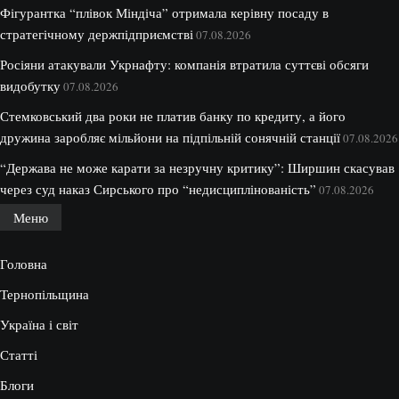
Фігурантка “плівок Міндіча” отримала керівну посаду в
стратегічному держпідприємстві
07.08.2026
Росіяни атакували Укрнафту: компанія втратила суттєві обсяги
видобутку
07.08.2026
Стемковський два роки не платив банку по кредиту, а його
дружина заробляє мільйони на підпільній сонячній станції
07.08.2026
“Держава не може карати за незручну критику”: Ширшин скасував
через суд наказ Сирського про “недисциплінованість”
07.08.2026
Меню
Головна
Тернопільщина
Україна і світ
Статті
Блоги