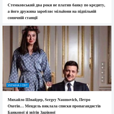
Стемковський два роки не платив банку по кредиту,
а його дружина заробляє мільйони на підпільній
сонячній станції
УКРАЇНА І СВІТ
Михайло Шнайдер, Sergey Naumovich, Петро
Охотін… Мендель виклала списки пропагандистів
Банкової зі звітів Зарівної