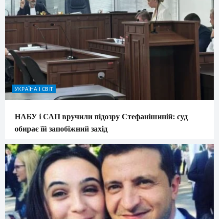
УКРАЇНА І СВІТ
НАБУ і САП вручили підозру Стефанішиній: суд
обирає їй запобіжний захід