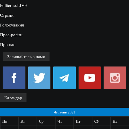
Politerno.LIVE
Стріми
Голосування
Прес-релізи
Про нас
Залишайтесь з нами
Календар
Червень 2021
Пн
Вт
Ср
Чт
Пт
Сб
Нд