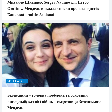
Михайло Шнайдер, Sergey Naumovich, Петро
Охотін… Мендель виклала списки пропагандистів
Банкової зі звітів Зарівної
УКРАЇНА І СВІТ
Зеленський – головна проблема та основний
вигодонабувач цієї війни, – ексречниця Зеленського
Мендель