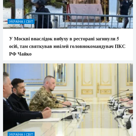
УКРАЇНА І СВІТ
У Москві внаслідок вибуху в ресторані загинули 5
осіб, там святкував ювілей головнокомандувач ПКС
РФ Чайко
УКРАЇНА І СВІТ