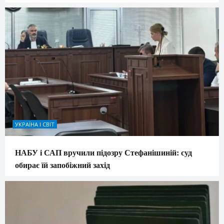
УКРАЇНА І СВІТ
НАБУ і САП вручили підозру Стефанішиній: суд
обирає їй запобіжний захід