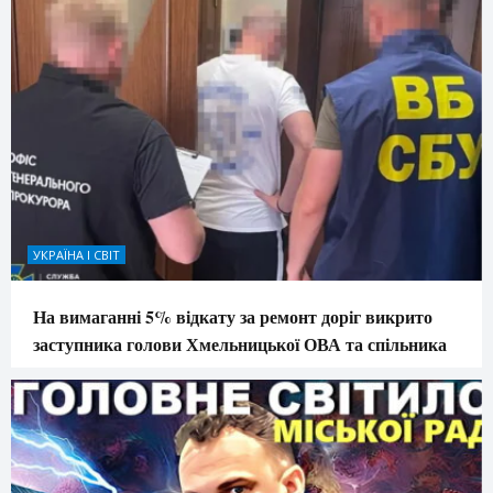
УКРАЇНА І СВІТ
На вимаганні 5% відкату за ремонт доріг викрито
заступника голови Хмельницької ОВА та спільника