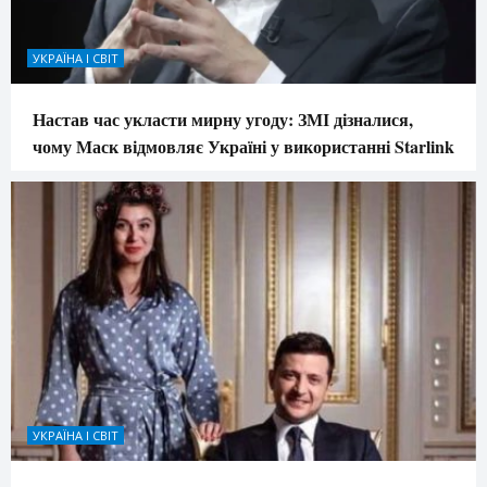
УКРАЇНА І СВІТ
Настав час укласти мирну угоду: ЗМІ дізналися,
чому Маск відмовляє Україні у використанні Starlink
УКРАЇНА І СВІТ