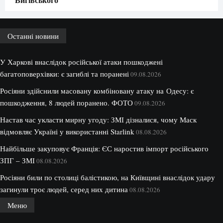
Останні новини
У Харкові внаслідок російської атаки пошкоджені
багатоповерхівки: є загиблі та поранені
09.08.2026
Росіяни здійснили масовану комбіновану атаку на Одесу: є
пошкодження, 8 людей поранено. ФОТО
09.08.2026
Настав час укласти мирну угоду: ЗМІ дізналися, чому Маск
відмовляє Україні у використанні Starlink
08.08.2026
Найбільше закуповує Франція: ЄС наростив імпорт російського
ЗПГ – ЗМІ
08.08.2026
Росіяни били по столиці балістикою, на Київщині внаслідок удару
загинули троє людей, серед них дитина
08.08.2026
Меню