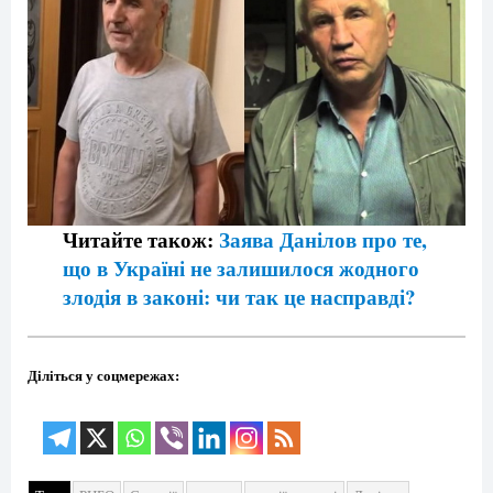
Читайте також:
Заява Данілов про те,
що в Україні не залишилося жодного
злодія в законі: чи так це насправді?
Діліться у соцмережах: