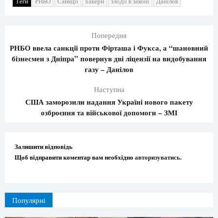
Теги
РНБО
Санкції
хакери
злодії в законі
Данілов
Попередня
РНБО ввела санкції проти Фірташа і Фукса, а “шановний
бізнесмен з Дніпра” повернув дві ліцензії на видобування
газу – Данілов
Наступна
США заморозили надання Україні нового пакету
озброєння та військової допомоги – ЗМІ
Залишити відповідь
Щоб відправити коментар вам необхідно
авторизуватись
.
Популярні