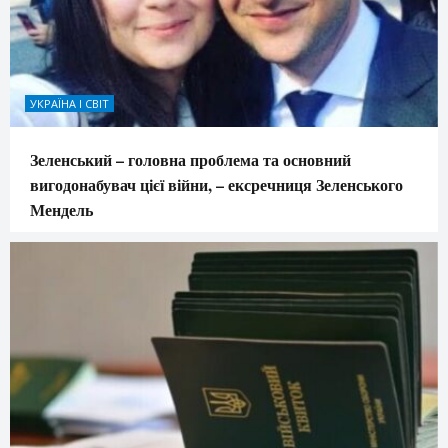
УКРАЇНА І СВІТ
Зеленський – головна проблема та основний
вигодонабувач цієї війни, – ексречниця Зеленського
Мендель