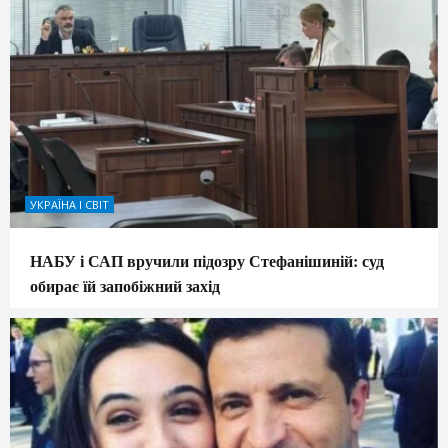
УКРАЇНА І СВІТ
НАБУ і САП вручили підозру Стефанішиній: суд
обирає їй запобіжний захід