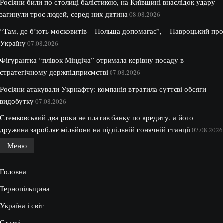
Росіяни били по столиці балістикою, на Київщині внаслідок удару
загинули троє людей, серед них дитина
08.08.2026
“Там, де б’ють московитів – Польща допомагає”, – Навроцький про
Україну
07.08.2026
Фігурантка “плівок Міндіча” отримала керівну посаду в
стратегічному держпідприємстві
07.08.2026
Росіяни атакували Укрнафту: компанія втратила суттєві обсяги
видобутку
07.08.2026
Стемковський два роки не платив банку по кредиту, а його
дружина заробляє мільйони на підпільній сонячній станції
07.08.2026
Меню
Головна
Тернопільщина
Україна і світ
Статті