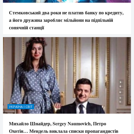
Стемковський два роки не платив банку по кредиту,
а його дружина заробляє мільйони на підпільній
сонячній станції
УКРАЇНА І СВІТ
Михайло Шнайдер, Sergey Naumovich, Петро
Охотін… Мендель виклала списки пропагандистів