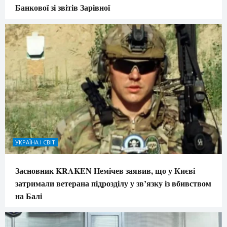
Банкової зі звітів Зарівної
УКРАЇНА І СВІТ
Засновник KRAKEN Немічев заявив, що у Києві
затримали ветерана підрозділу у зв’язку із вбивством
на Балі