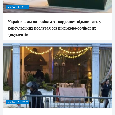
УКРАЇНА І СВІТ
Українським чоловікам за кордоном відмовлять у
консульських послугах без військово-облікових
документів
УКРАЇНА І СВІТ