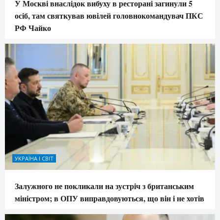
У Москві внаслідок вибуху в ресторані загинули 5
осіб, там святкував ювілей головнокомандувач ПКС
РФ Чайко
УКРАЇНА І СВІТ
Залужного не покликали на зустріч з британським
міністром; в ОПУ виправдовуються, що він і не хотів