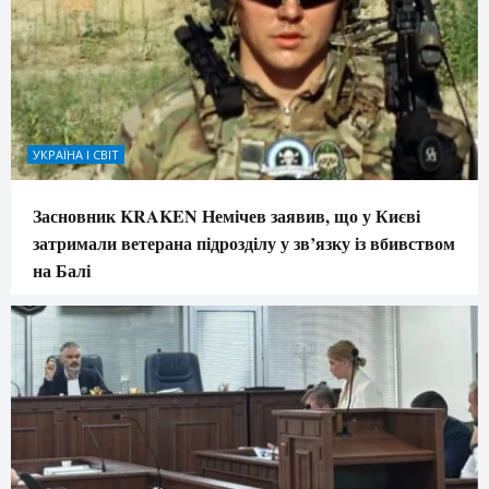
УКРАЇНА І СВІТ
Засновник KRAKEN Немічев заявив, що у Києві
затримали ветерана підрозділу у зв’язку із вбивством
на Балі