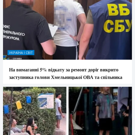
УКРАЇНА І СВІТ
На вимаганні 5% відкату за ремонт доріг викрито
заступника голови Хмельницької ОВА та спільника