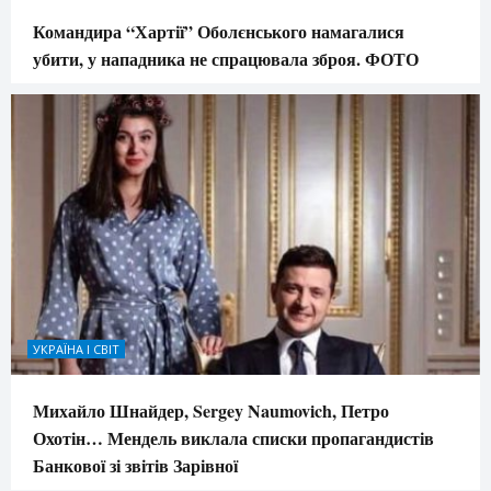
Командира “Хартії” Оболєнського намагалися
убити, у нападника не спрацювала зброя. ФОТО
УКРАЇНА І СВІТ
Михайло Шнайдер, Sergey Naumovich, Петро
Охотін… Мендель виклала списки пропагандистів
Банкової зі звітів Зарівної