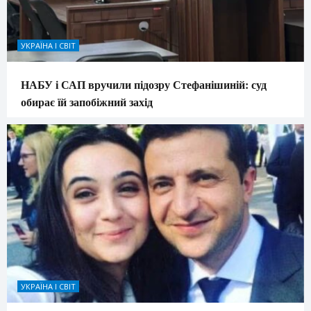
УКРАЇНА І СВІТ
НАБУ і САП вручили підозру Стефанішиній: суд
обирає їй запобіжний захід
УКРАЇНА І СВІТ