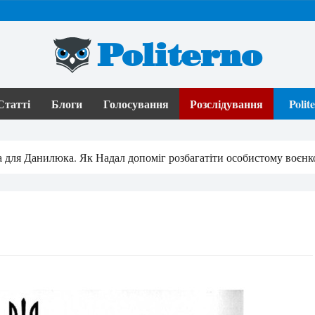
Politerno
Статті
Блоги
Голосування
Розслідування
Poli
да для Данилюка. Як Надал допоміг розбагатіти особистому воєн