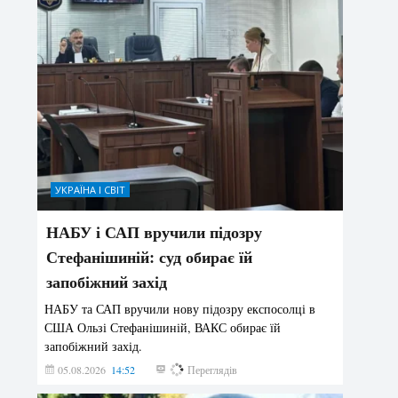
УКРАЇНА І СВІТ
НАБУ і САП вручили підозру
Стефанішиній: суд обирає їй
запобіжний захід
НАБУ та САП вручили нову підозру експосолці в
США Ользі Стефанішиній, ВАКС обирає їй
запобіжний захід.
05.08.2026
14:52
159
Переглядів