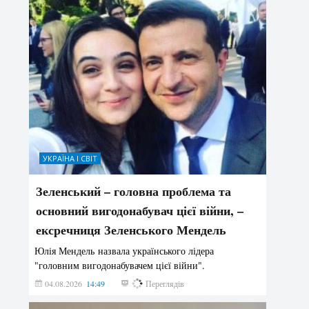
УКРАЇНА І СВІТ
Зеленський – головна проблема та
основний вигодонабувач цієї війни, –
ексречниця Зеленського Мендель
Юлія Мендель назвала українського лідера
"головним вигодонабувачем цієї війни".
04.08.2026
14:49
157
Переглядів