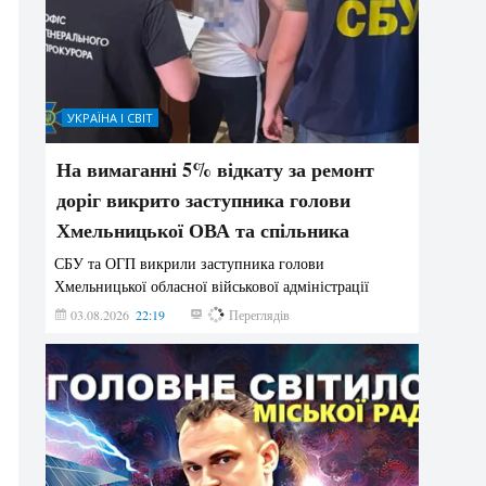
УКРАЇНА І СВІТ
На вимаганні 5% відкату за ремонт
доріг викрито заступника голови
Хмельницької ОВА та спільника
СБУ та ОГП викрили заступника голови
Хмельницької обласної військової адміністрації
03.08.2026
22:19
873
Переглядів