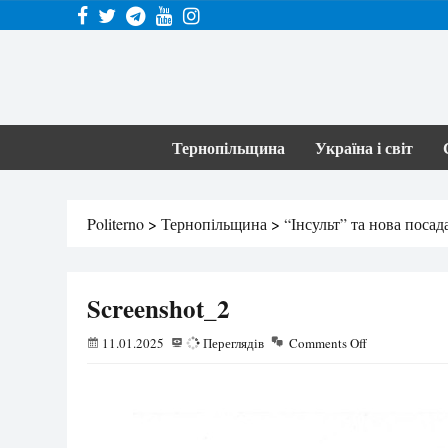
Тернопільщина
Україна і світ
Politerno
>
Тернопільщина
>
“Інсульт” та нова поса
Screenshot_2
11.01.2025
69
Переглядів
Comments Off