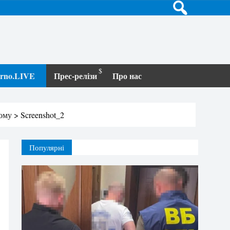
terno.LIVE
Прес-релізи
Про нас
кому
>
Screenshot_2
Популярні