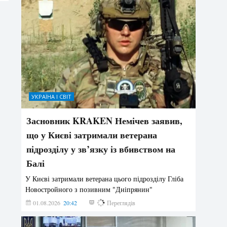
УКРАЇНА І СВІТ
Засновник KRAKEN Немічев заявив,
що у Києві затримали ветерана
підрозділу у зв’язку із вбивством на
Балі
У Києві затримали ветерана цього підрозділу Гліба
Новостройного з позивним "Дніпрянин"
01.08.2026
20:42
196
Переглядів