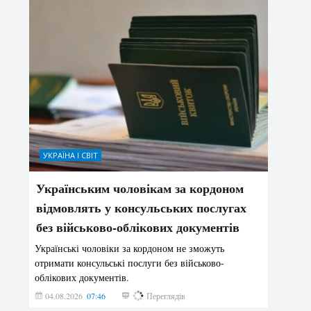
УКРАЇНА І СВІТ
Українським чоловікам за кордоном
відмовлять у консульських послугах
без військово-облікових документів
Українські чоловіки за кордоном не зможуть
отримати консульські послуги без військово-
облікових документів.
04.08.2026
07:46
147
Переглядів