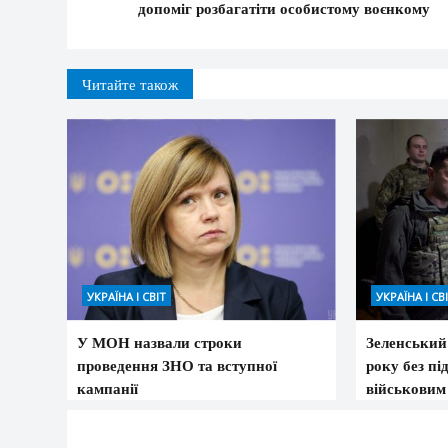
допоміг розбагатіти особистому воєнкому
Читайте також
УКРАЇНА І СВІТ
УКРАЇНА І СВ
У МОН назвали строки
Зеленський
проведення ЗНО та вступної
року без п
кампанії
військовим