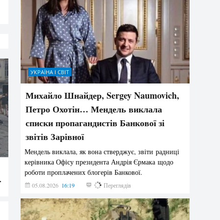
УКРАЇНА І СВІТ
Михайло Шнайдер, Sergey Naumovich,
Петро Охотін… Мендель виклала
списки пропагандистів Банкової зі
звітів Зарівної
Мендель виклала, як вона стверджує, звіти радниці
керівника Офісу президента Андрія Єрмака щодо
роботи проплачених блогерів Банкової.
.
05.08.2026
16:19
230
Переглядів