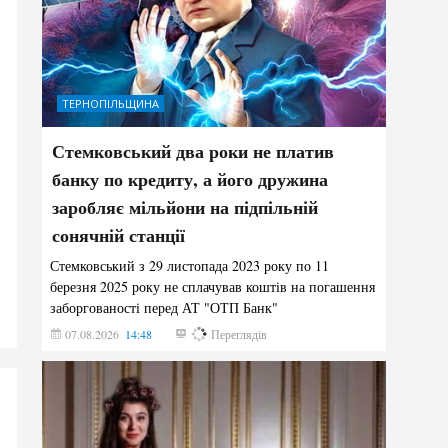
ТЕРНОПІЛЬЩИНА
Стемковський два роки не платив
банку по кредиту, а його дружина
заробляє мільйони на підпільній
сонячній станції
Стемковський з 29 листопада 2023 року по 11
березня 2025 року не сплачував коштів на погашення
заборгованості перед АТ "ОТП Банк"
07.08.2026
14:48
349
Переглядів