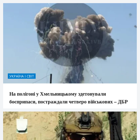
УКРАЇНА І СВІТ
На полігоні у Хмельницькому здетонували
боєприпаси, постраждали четверо військових – ДБР