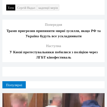
Теги
Сергій Надал
каденції мерів
Попередня
Трамп пригрозив припинити мирні зусилля, якщо РФ та
Україна будуть все ускладнювати
Наступна
У Києві протестувальники побилися з поліцією через
ЛГБТ кінофестиваль
Популярні