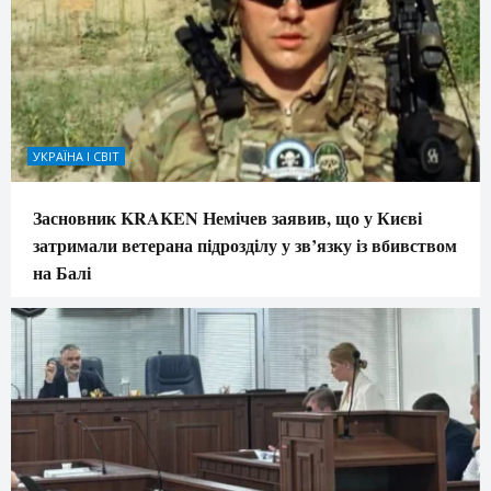
УКРАЇНА І СВІТ
Засновник KRAKEN Немічев заявив, що у Києві
затримали ветерана підрозділу у зв’язку із вбивством
на Балі