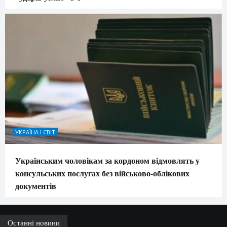
УКРАЇНА І СВІТ
Українським чоловікам за кордоном відмовлять у
консульських послугах без військово-облікових
документів
Останні новини