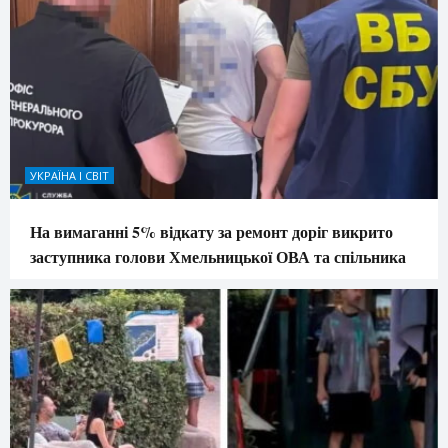
УКРАЇНА І СВІТ
На вимаганні 5% відкату за ремонт доріг викрито
заступника голови Хмельницької ОВА та спільника