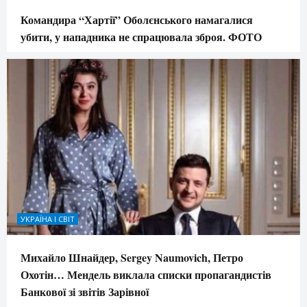
Командира “Хартії” Оболєнського намагалися
убити, у нападника не спрацювала зброя. ФОТО
УКРАЇНА І СВІТ
Михайло Шнайдер, Sergey Naumovich, Петро
Охотін… Мендель виклала списки пропагандистів
Банкової зі звітів Зарівної