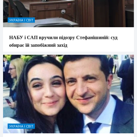
УКРАЇНА І СВІТ
НАБУ і САП вручили підозру Стефанішиній: суд
обирає їй запобіжний захід
УКРАЇНА І СВІТ