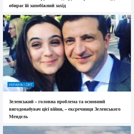
обирає їй запобіжний захід
УКРАЇНА І СВІТ
Зеленський – головна проблема та основний
вигодонабувач цієї війни, – ексречниця Зеленського
Мендель