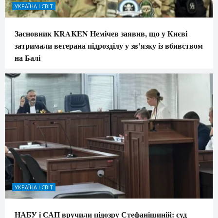
УКРАЇНА І СВІТ
Засновник KRAKEN Немічев заявив, що у Києві
затримали ветерана підрозділу у зв’язку із вбивством
на Балі
УКРАЇНА І СВІТ
НАБУ і САП вручили підозру Стефанішиній: суд