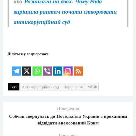
або
Розписали на двох. Чому Рада
вирішила раптом почати створювати
антикорупційний суд
Діліться у соцмережах:
Теги
Антикорупційний суд
Порошенко
МВФ
Попередня
Собчак звернулась до Посольства України з проханням
відвідати анексований Крим
Наступна