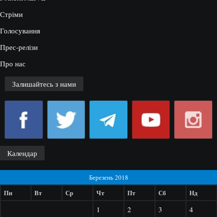
Стріми
Голосування
Прес-релізи
Про нас
Залишайтесь з нами
Календар
Березень 2018
Пн
Вт
Ср
Чт
Пт
Сб
Нд
1
2
3
4