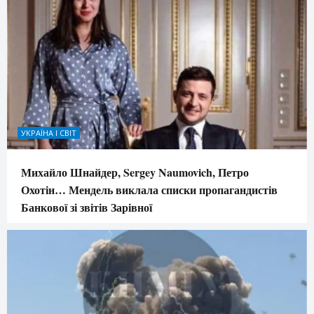
УКРАЇНА І СВІТ
Михайло Шнайдер, Sergey Naumovich, Петро
Охотін… Мендель виклала списки пропагандистів
Банкової зі звітів Зарівної