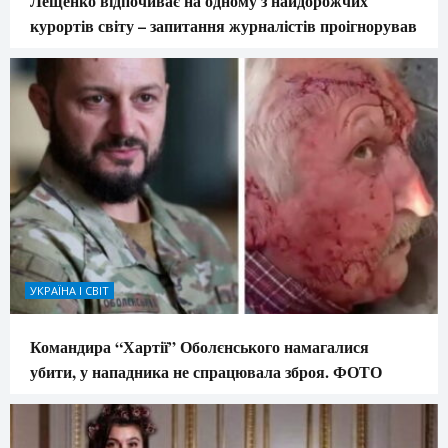
Лещенко відпочиває на одному з найдорожчих
курортів світу – запитання журналістів проігнорував
УКРАЇНА І СВІТ
Командира “Хартії” Оболєнського намагалися
убити, у нападника не спрацювала зброя. ФОТО