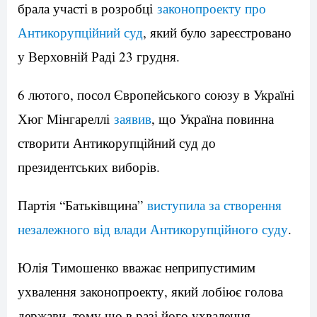
брала участі в розробці
законопроекту про
Антикорупційний суд
, який було зареєстровано
у Верховній Раді 23 грудня.
6 лютого, посол Європейського союзу в Україні
Хюг Мінгареллі
заявив
, що Україна повинна
створити Антикорупційний суд до
президентських виборів.
Партія “Батьківщина”
виступила за створення
незалежного від влади Антикорупційного суду
.
Юлія Тимошенко вважає неприпустимим
ухвалення законопроекту, який лобіює голова
держави, тому що в разі його ухвалення