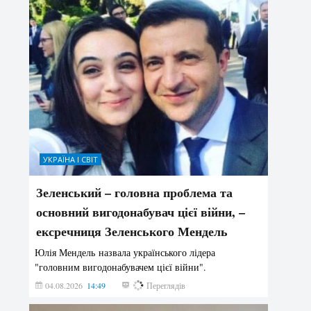
УКРАЇНА І СВІТ
Зеленський – головна проблема та
основний вигодонабувач цієї війни, –
ексречниця Зеленського Мендель
Юлія Мендель назвала українського лідера
"головним вигодонабувачем цієї війни".
04.08.2026
14:49
152
Переглядів