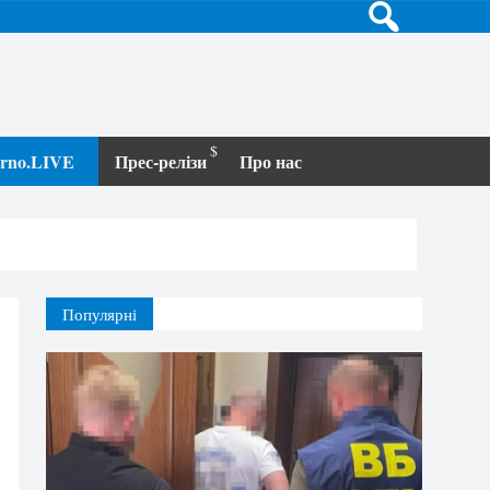
terno.LIVE
Прес-релізи
Про нас
Популярні