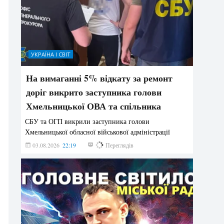
УКРАЇНА І СВІТ
На вимаганні 5% відкату за ремонт
доріг викрито заступника голови
Хмельницької ОВА та спільника
СБУ та ОГП викрили заступника голови
Хмельницької обласної військової адміністрації
03.08.2026
22:19
868
Переглядів