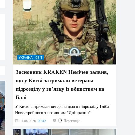
УКРАЇНА І СВІТ
Засновник KRAKEN Немічев заявив,
що у Києві затримали ветерана
підрозділу у зв’язку із вбивством на
Балі
У Києві затримали ветерана цього підрозділу Гліба
Новостройного з позивним "Дніпрянин"
01.08.2026
20:42
192
Переглядів