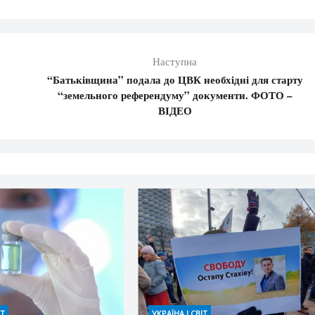
Наступна
“Батьківщина” подала до ЦВК необхідні для старту
“земельного референдуму” документи. ФОТО –
ВІДЕО
ІТ
УКРАЇНА І СВІТ