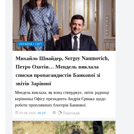
УКРАЇНА І СВІТ
Михайло Шнайдер, Sergey Naumovich,
Петро Охотін… Мендель виклала
списки пропагандистів Банкової зі
звітів Зарівної
Мендель виклала, як вона стверджує, звіти радниці
керівника Офісу президента Андрія Єрмака щодо
роботи проплачених блогерів Банкової.
05.08.2026
16:19
222
Переглядів