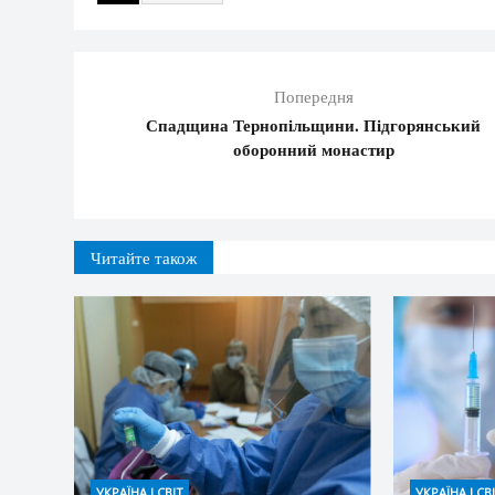
Попередня
Спадщина Тернопільщини. Підгорянський
оборонний монастир
Читайте також
УКРАЇНА І СВІТ
УКРАЇНА І СВ