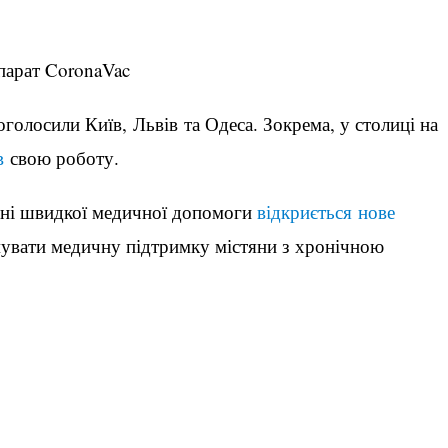
епарат CoronaVac
оголосили Київ, Львів та Одеса. Зокрема, у столиці на
в
свою роботу.
арні швидкої медичної допомоги
відкриється нове
увати медичну підтримку містяни з хронічною