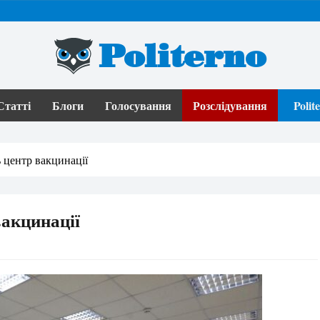
Politerno
Статті
Блоги
Голосування
Розслідування
Poli
 центр вакцинації
вакцинації