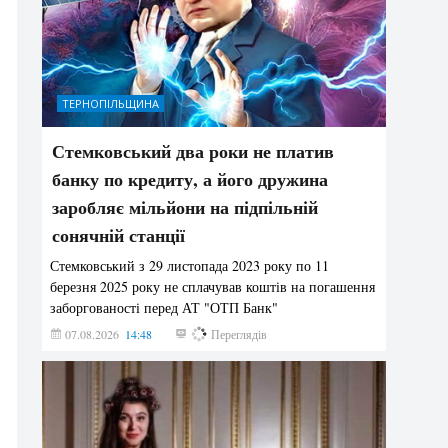
ТЕРНОПІЛЬЩИНА
Стемковський два роки не платив
банку по кредиту, а його дружина
заробляє мільйони на підпільній
сонячній станції
Стемковський з 29 листопада 2023 року по 11
березня 2025 року не сплачував коштів на погашення
заборгованості перед АТ "ОТП Банк"
07.08.2026
14:48
309
Переглядів