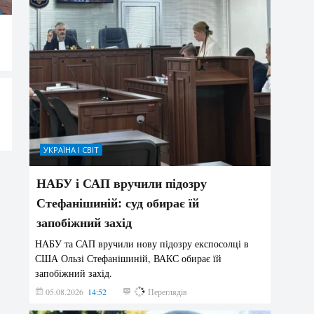
УКРАЇНА І СВІТ
НАБУ і САП вручили підозру
Стефанішиній: суд обирає їй
запобіжний захід
НАБУ та САП вручили нову підозру експосолці в
США Ользі Стефанішиній, ВАКС обирає їй
запобіжний захід.
05.08.2026
14:52
157
Переглядів