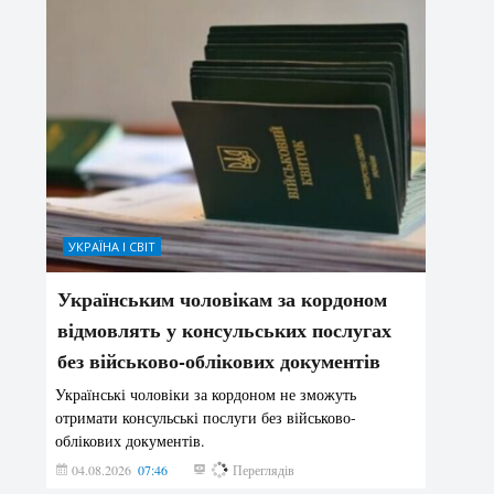
УКРАЇНА І СВІТ
Українським чоловікам за кордоном
відмовлять у консульських послугах
без військово-облікових документів
Українські чоловіки за кордоном не зможуть
отримати консульські послуги без військово-
облікових документів.
04.08.2026
07:46
141
Переглядів