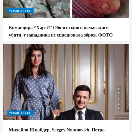
УКРАЇНА І СВІТ
Командира “Хартії” Оболєнського намагалися
убити, у нападника не спрацювала зброя. ФОТО
УКРАЇНА І СВІТ
Михайло Шнайдер, Sergey Naumovich, Петро