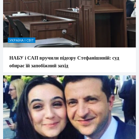
УКРАЇНА І СВІТ
НАБУ і САП вручили підозру Стефанішиній: суд
обирає їй запобіжний захід