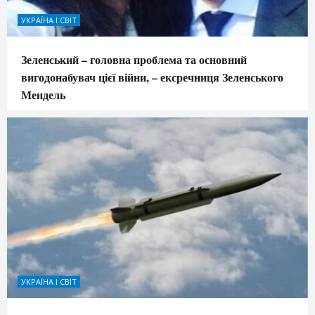
УКРАЇНА І СВІТ
Зеленський – головна проблема та основний
вигодонабувач цієї війни, – ексречниця Зеленського
Мендель
УКРАЇНА І СВІТ