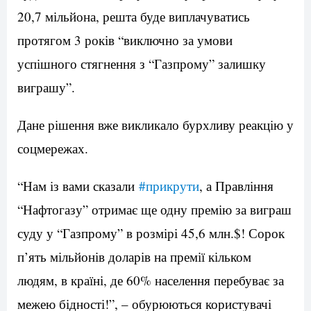
20,7 мільйона, решта буде виплачуватись
протягом 3 років “виключно за умови
успішного стягнення з “Газпрому” залишку
виграшу”.
Дане рішення вже викликало бурхливу реакцію у
соцмережах.
“Нам із вами сказали
#
прикрути
, а Правління
“Нафтогазу” отримає ще одну премію за виграш
суду у “Газпрому” в розмірі 45,6 млн.$! Сорок
п’ять мільйонів доларів на премії кільком
людям, в країні, де 60% населення перебуває за
межею бідності!”, – обурюються користувачі