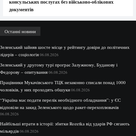
консульських послугах без військово-облікових
документів
Останні новини
Зеленський зайняв шосте місце у рейтингу довіри до політичних
лідерів – соціологія
06.08.2026
Зеленський у другому турі програє Залужному, Буданову і
Федорову – опитування
06.08.2026
Працівники Мукачівського ТЦК незаконно списали понад 1000
чоловіків, у них проходять обшуки
06.08.2026
“Україна має подати перелік необхідного обладнання”: у ЄС
відповіли на закид Зеленського щодо ракет-перехоплювачів
06.08.2026
Найбільші втрати в історії: збитки Rozetka від ударів РФ сягають
мільярдів
06.08.2026