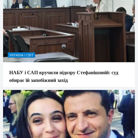
УКРАЇНА І СВІТ
НАБУ і САП вручили підозру Стефанішиній: суд
обирає їй запобіжний захід