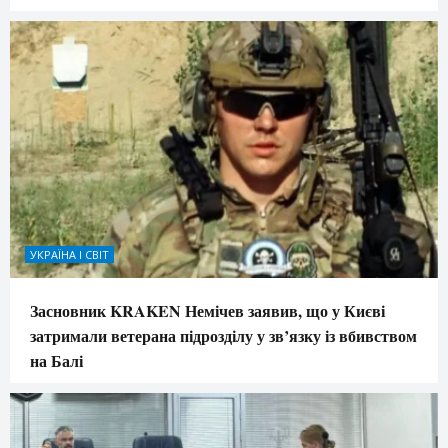
УКРАЇНА І СВІТ
Засновник KRAKEN Немічев заявив, що у Києві
затримали ветерана підрозділу у зв’язку із вбивством
на Балі