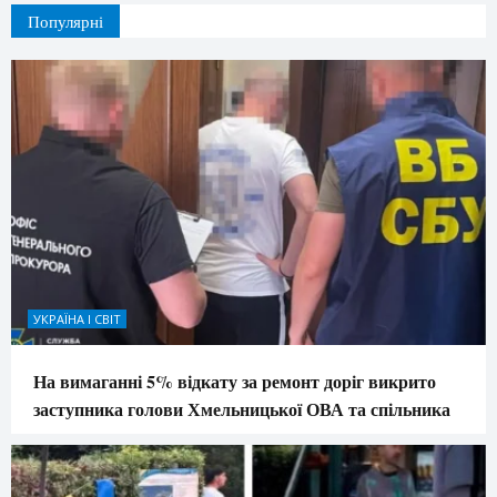
Популярні
УКРАЇНА І СВІТ
На вимаганні 5% відкату за ремонт доріг викрито
заступника голови Хмельницької ОВА та спільника