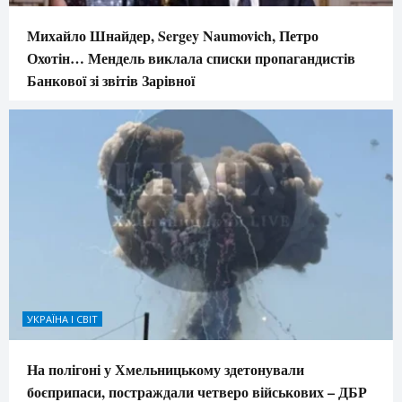
Михайло Шнайдер, Sergey Naumovich, Петро
Охотін… Мендель виклала списки пропагандистів
Банкової зі звітів Зарівної
УКРАЇНА І СВІТ
На полігоні у Хмельницькому здетонували
боєприпаси, постраждали четверо військових – ДБР