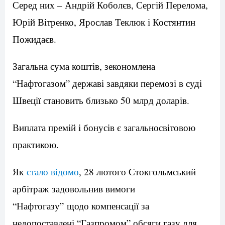
Серед них – Андрій Коболєв, Сергій Перелома,
Юрій Вітренко, Ярослав Теклюк і Костянтин
Пожидаєв.
Загальна сума коштів, зекономлена
“Нафтогазом” державі завдяки перемозі в суді
Швеції становить близько 50 млрд доларів.
Виплата премій і бонусів є загальносвітовою
практикою.
Як
стало відомо
, 28 лютого Стокгольмський
арбітраж задовольнив вимоги
“Нафтогазу” щодо компенсації за
недопоставлені “Газпромом” обсяги газу для