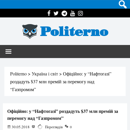
Politerno
Politerno
>
Україна і світ
>
Офіційно: у “Нафтогазі”
роздадуть $37 млн премій за перемогу над
“Газпромом”
Офіційно: у “Нафтогазі” роздадуть $37 млн премій за
перемогу над “Газпромом”
30.05.2018
2143
Переглядів
0