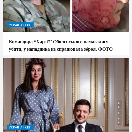
УКРАЇНА І СВІТ
Командира “Хартії” Оболєнського намагалися
убити, у нападника не спрацювала зброя. ФОТО
УКРАЇНА І СВІТ