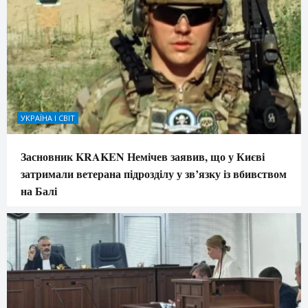
УКРАЇНА І СВІТ
Засновник KRAKEN Немічев заявив, що у Києві
затримали ветерана підрозділу у зв’язку із вбивством
на Балі