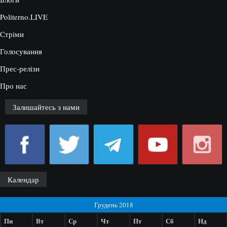
Politerno.LIVE
Стріми
Голосування
Прес-релізи
Про нас
Залишайтесь з нами
Календар
Грудень 2018
Пн
Вт
Ср
Чт
Пт
Сб
Нд