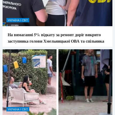
УКРАЇНА І СВІТ
На вимаганні 5% відкату за ремонт доріг викрито
заступника голови Хмельницької ОВА та спільника
УКРАЇНА І СВІТ