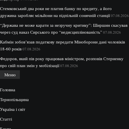
Стемковський два роки не платив банку по кредиту, а його
дружина заробляє мільйони на підпільній сонячній станції
07.08.2026
“Держава не може карати за незручну критику”: Ширшин скасував
через суд наказ Сирського про “недисциплінованість”
07.08.2026
Кабмін зобовʼязав податкову передати Міноборони дані чоловіків
18-60 років
07.08.2026
Федоров, який пів року працював міністром, розповів Стерненку
про свій план змін у мобілізації
07.08.2026
Меню
Головна
Тернопільщина
Україна і світ
Статті
Блоги