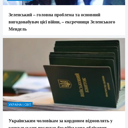
Зеленський – головна проблема та основний
вигодонабувач цієї війни, – ексречниця Зеленського
Мендель
УКРАЇНА І СВІТ
Українським чоловікам за кордоном відмовлять у
консульських послугах без військово-облікових