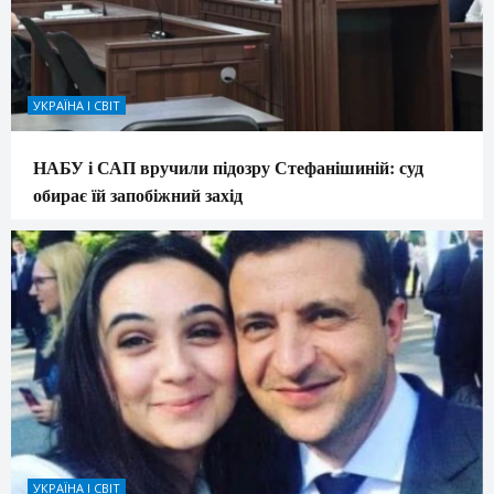
УКРАЇНА І СВІТ
НАБУ і САП вручили підозру Стефанішиній: суд
обирає їй запобіжний захід
УКРАЇНА І СВІТ