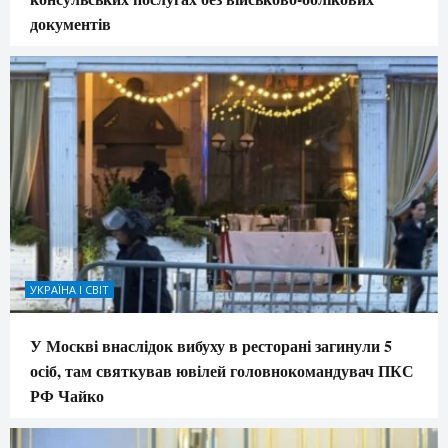
документів
УКРАЇНА І СВІТ
У Москві внаслідок вибуху в ресторані загинули 5
осіб, там святкував ювілей головнокомандувач ПКС
РФ Чайко