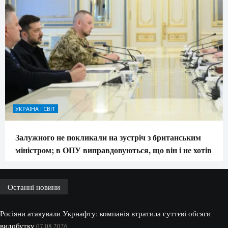
УКРАЇНА І СВІТ
Залужного не покликали на зустріч з британським
міністром; в ОПУ виправдовуються, що він і не хотів
Останні новини
Росіяни атакували Укрнафту: компанія втратила суттєві обсяги
видобутку
07.08.2026