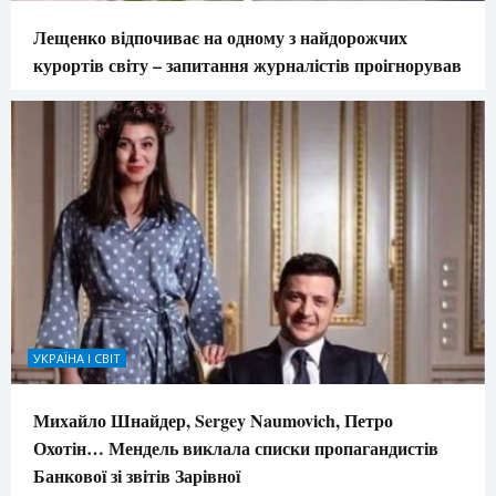
Лещенко відпочиває на одному з найдорожчих
курортів світу – запитання журналістів проігнорував
УКРАЇНА І СВІТ
Михайло Шнайдер, Sergey Naumovich, Петро
Охотін… Мендель виклала списки пропагандистів
Банкової зі звітів Зарівної